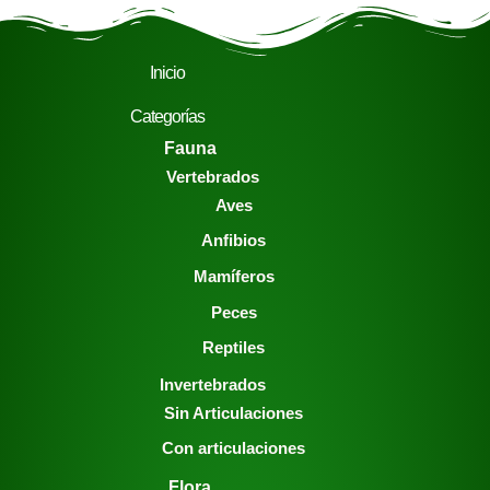
Inicio
Categorías
Fauna
Vertebrados
Aves
Anfibios
Mamíferos
Peces
Reptiles
Invertebrados
Sin Articulaciones
Con articulaciones
Flora