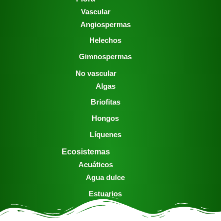
Vascular
Angiospermas
Helechos
Gimnospermas
No vascular
Algas
Briofitas
Hongos
Líquenes
Ecosistemas
Acuáticos
Agua dulce
Estuarios
Marinos