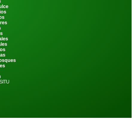
s
ulce
ios
os
res
s
s
ales
ales
os
as
Bosques
es
n
 SITU