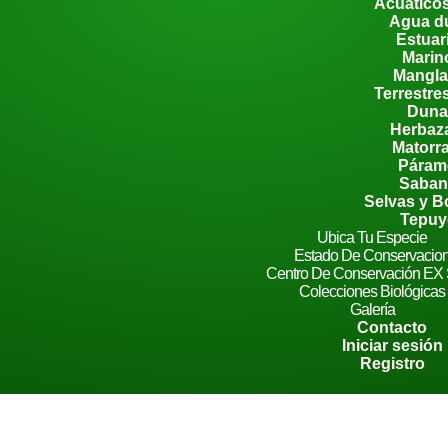
Acuático
Agua d
Estuar
Marin
Mangla
Terrestre
Duna
Herbaz
Matorr
Páram
Saban
Selvas y 
Tepuy
Ubica Tu Especie
Estado De Conservacio
Centro De Conservación EX
Colecciones Biológicas
Galería
Contacto
Iniciar sesión
Registro
io o Correo
*