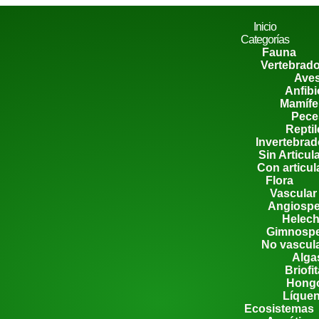
Inicio
Categorías
Fauna
Vertebrad
Ave
Anfib
Mamífe
Pece
Reptil
Invertebra
Sin Articul
Con articu
Flora
Vascular
Angiosp
Helec
Gimnosp
No vascul
Alga
Briofi
Hong
Líque
Ecosistemas