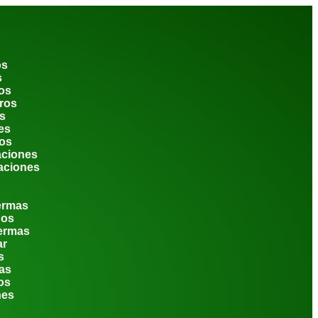
os
s
ios
ros
s
es
dos
aciones
laciones
ermas
hos
ermas
ar
s
tas
os
nes