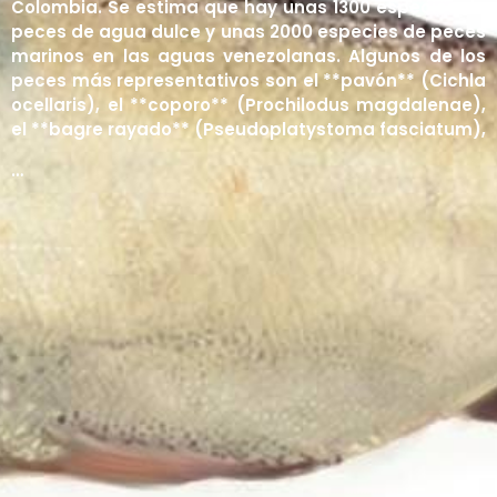
Colombia. Se estima que hay unas 1300 especies de
Líquenes
Manglares
Contacto
Matorrales
peces de agua dulce y unas 2000 especies de peces
marinos en las aguas venezolanas. Algunos de los
Páramos
Iniciar sesión
peces más representativos son el **pavón** (Cichla
ocellaris), el **coporo** (Prochilodus magdalenae),
Sabanas
Registro
el **bagre rayado** (Pseudoplatystoma fasciatum),
Selvas y Bosques
…
Tepuyes