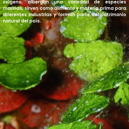
oxígeno, albergan una variedad de especies
Líquenes
Manglares
Contacto
Matorrales
marinas, sirven como alimento y materia prima para
diferentes industrias y forman parte del patrimonio
Páramos
Iniciar sesión
natural del país.
Sabanas
…
Registro
Selvas y Bosques
Tepuyes