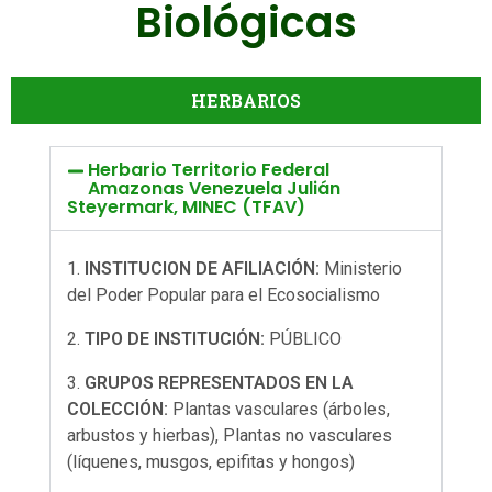
Biológicas
Líquenes
Manglares
Contacto
Matorrales
Páramos
Iniciar sesión
HERBARIOS
Sabanas
Registro
Selvas y Bosques
Herbario Territorio Federal
Amazonas Venezuela Julián
Steyermark, MINEC (TFAV)
Tepuyes
INSTITUCION DE AFILIACIÓN:
Ministerio
del Poder Popular para el Ecosocialismo
TIPO DE INSTITUCIÓN:
PÚBLICO
GRUPOS REPRESENTADOS EN LA
COLECCIÓN:
Plantas vasculares (árboles,
arbustos y hierbas), Plantas no vasculares
(líquenes, musgos, epifitas y hongos)