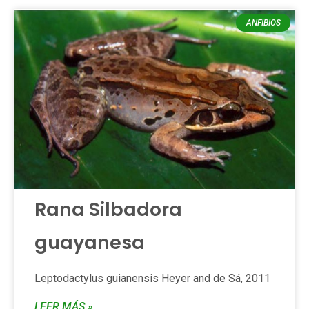
ANFIBIOS
Rana Silbadora
guayanesa
Leptodactylus guianensis Heyer and de Sá, 2011
LEER MÁS »