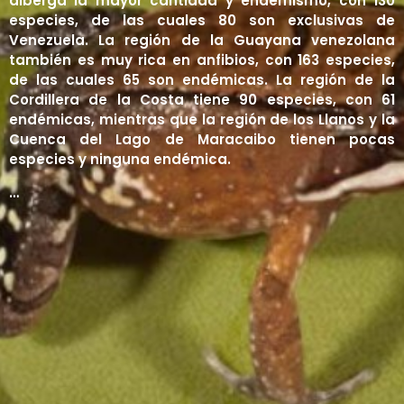
alberga la mayor cantidad y endemismo, con 130
especies, de las cuales 80 son exclusivas de
Líquenes
Manglares
Contacto
Matorrales
Venezuela. La región de la Guayana venezolana
también es muy rica en anfibios, con 163 especies,
Páramos
Iniciar sesión
de las cuales 65 son endémicas. La región de la
Sabanas
Cordillera de la Costa tiene 90 especies, con 61
Registro
endémicas, mientras que la región de los Llanos y la
Selvas y Bosques
Cuenca del Lago de Maracaibo tienen pocas
especies y ninguna endémica.
Tepuyes
…