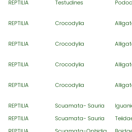
REPTILIA
Testudines
Podoc
REPTILIA
Crocodylia
Alliga
REPTILIA
Crocodylia
Alliga
REPTILIA
Crocodylia
Alliga
REPTILIA
Crocodylia
Alliga
REPTILIA
Scuamata- Sauria
Iguan
REPTILIA
Scuamata- Sauria
Teiida
REPTILIA
Scuamata-Ophidia
Boida