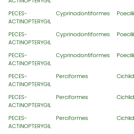
ACTINOPTERYGIL
PECES-
Cyprinodontiformes
Poecil
ACTINOPTERYGIL
PECES-
Cyprinodontiformes
Poecil
ACTINOPTERYGIL
PECES-
Cyprinodontiformes
Poecil
ACTINOPTERYGIL
PECES-
Perciformes
Cichli
ACTINOPTERYGIL
PECES-
Perciformes
Cichli
ACTINOPTERYGIL
PECES-
Perciformes
Cichli
ACTINOPTERYGIL