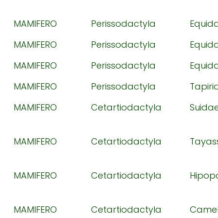
MAMIFERO
Perissodactyla
Equid
MAMIFERO
Perissodactyla
Equid
MAMIFERO
Perissodactyla
Equid
MAMIFERO
Perissodactyla
Tapiri
MAMIFERO
Cetartiodactyla
Suida
MAMIFERO
Cetartiodactyla
Tayas
MAMIFERO
Cetartiodactyla
Hipop
MAMIFERO
Cetartiodactyla
Camel