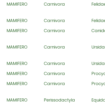
MAMIFERO
Carnivora
Felida
MAMIFERO
Carnivora
Felida
MAMIFERO
Carnivora
Canid
MAMIFERO
Carnivora
Ursid
MAMIFERO
Carnivora
Ursid
MAMIFERO
Carnivora
Procy
MAMIFERO
Carnivora
Procy
MAMIFERO
Perissodactyla
Equid