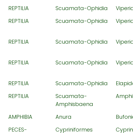
REPTILIA
Scuamata-Ophidia
Viperi
REPTILIA
Scuamata-Ophidia
Viperi
REPTILIA
Scuamata-Ophidia
Viperi
REPTILIA
Scuamata-Ophidia
Viperi
REPTILIA
Scuamata-Ophidia
Elapi
REPTILIA
Scuamata-
Amphi
Amphisbaena
AMPHIBIA
Anura
Bufon
PECES-
Cypriniformes
Cypri