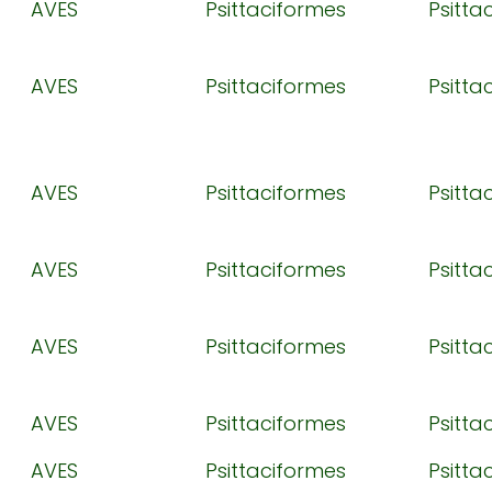
AVES
Psittaciformes
Psitta
AVES
Psittaciformes
Psitta
AVES
Psittaciformes
Psitta
AVES
Psittaciformes
Psitta
AVES
Psittaciformes
Psitta
AVES
Psittaciformes
Psitta
AVES
Psittaciformes
Psitta