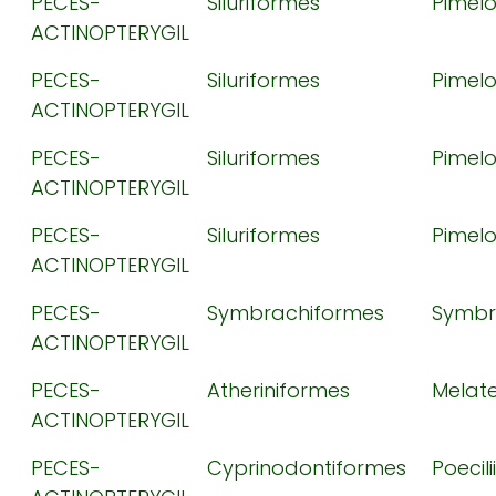
PECES-
Siluriformes
Pimel
ACTINOPTERYGIL
PECES-
Siluriformes
Pimel
ACTINOPTERYGIL
PECES-
Siluriformes
Pimel
ACTINOPTERYGIL
PECES-
Siluriformes
Pimel
ACTINOPTERYGIL
PECES-
Symbrachiformes
Symbr
ACTINOPTERYGIL
PECES-
Atheriniformes
Melate
ACTINOPTERYGIL
PECES-
Cyprinodontiformes
Poecil