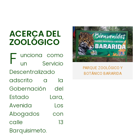
Líquenes
Manglares
Contacto
Matorrales
Páramos
Iniciar sesión
ACERCA DEL
Sabanas
Registro
ZOOLÓGICO
Selvas y Bosques
F
unciona como
Tepuyes
un Servicio
PARQUE ZOOLÓGICO Y
Descentralizado
BOTÁNICO BARARIDA
adscrito a la
Gobernación del
Estado Lara,
Avenida Los
Abogados con
calle 13
Barquisimeto.