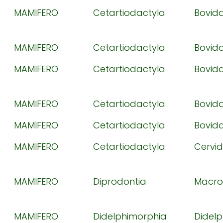
MAMIFERO
Cetartiodactyla
Bovid
MAMIFERO
Cetartiodactyla
Bovid
MAMIFERO
Cetartiodactyla
Bovid
MAMIFERO
Cetartiodactyla
Bovid
MAMIFERO
Cetartiodactyla
Bovid
MAMIFERO
Cetartiodactyla
Cervi
MAMIFERO
Diprodontia
Macro
MAMIFERO
Didelphimorphia
Didel