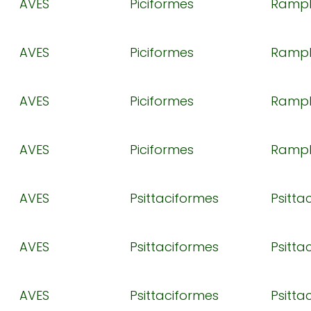
AVES
Piciformes
Ramph
AVES
Piciformes
Ramph
AVES
Piciformes
Ramph
AVES
Piciformes
Ramph
AVES
Psittaciformes
Psitta
AVES
Psittaciformes
Psitta
AVES
Psittaciformes
Psitta