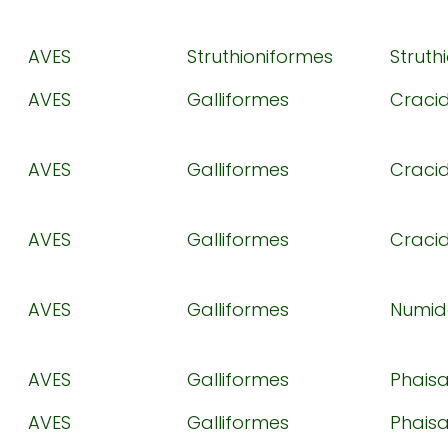
AVES
Struthioniformes
Struth
AVES
Galliformes
Craci
AVES
Galliformes
Craci
AVES
Galliformes
Craci
AVES
Galliformes
Numid
AVES
Galliformes
Phais
AVES
Galliformes
Phais