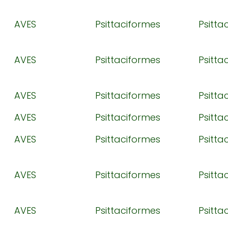
AVES
Psittaciformes
Psitta
AVES
Psittaciformes
Psitta
AVES
Psittaciformes
Psitta
AVES
Psittaciformes
Psitta
AVES
Psittaciformes
Psitta
AVES
Psittaciformes
Psitta
AVES
Psittaciformes
Psitta