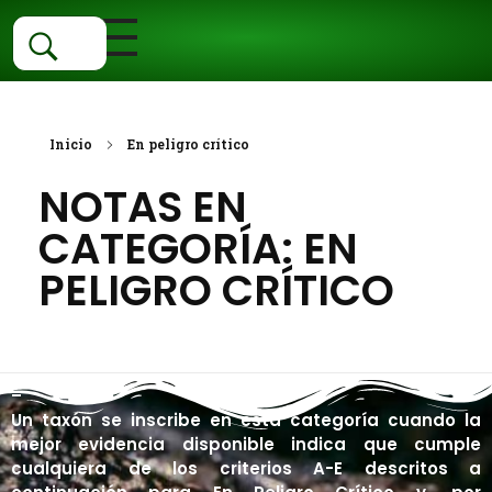
Inicio
Categorías
Inicio
En peligro crítico
NOTAS EN
Fauna
Ubica Tu Especie
CATEGORÍA: EN
Flora
Vertebrados
Estado De Conservacion
PELIGRO CRÍTICO
Aves
Invertebrados
Ecosistemas
Vascular
Centro De Conservación EX SITU
Anfibios
Sin Articulaciones
Angiospermas
No vascular
Acuáticos
Colecciones Biológicas
Mamíferos
Con articulaciones
Helechos
Algas
Agua dulce
Terrestres
–
Un taxón se inscribe en esta categoría cuando la
Peces
Galería
Gimnospermas
Briofitas
Estuarios
Dunas
mejor evidencia disponible indica que cumple
cualquiera de los criterios A-E descritos a
Reptiles
Hongos
Marinos
Herbazales