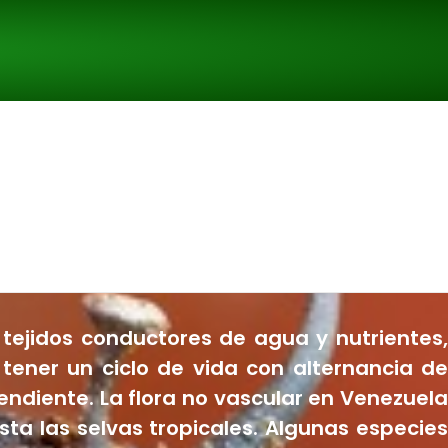
lecciones Biológicas
tejidos conductores de agua y nutrientes,
tener un ciclo de vida con alternancia de
ndiente. La flora no vascular en Venezuela