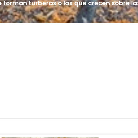
es ecosistemas, desde las zonas áridas has
 forman turberas o las que crecen sobre la