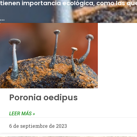
es muy diversa y se distribuye en diferent
tienen importancia ecológica, como las que
…
Poronia oedipus
LEER MÁS »