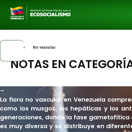
Inicio
Categorías
Ubica Tu Especie
Estado
Inicio
No vascular
NOTAS EN CATEGORÍA
–
La flora no vascular en Venezuela compre
como los musgos, los hepáticas y los anto
generaciones, donde la fase gametofítica e