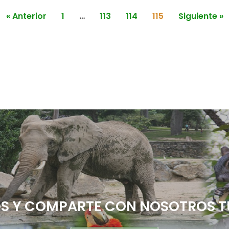
« Anterior
1
…
113
114
115
Siguiente »
 Y COMPARTE CON NOSOTROS T