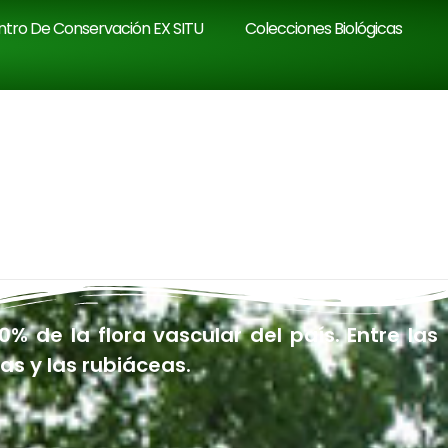
tro De Conservación EX SITU
Colecciones Biológicas
 de la flora vascular del país. Entre las
s y las rubiáceas.