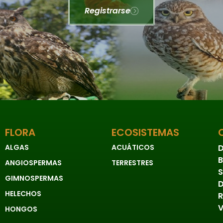
Registrarse
FLORA
ECOSISTEMAS
ALGAS
ACUÁTICOS
D
B
ANGIOSPERMAS
TERRESTRES
S
GIMNOSPERMAS
D
HELECHOS
R
V
HONGOS