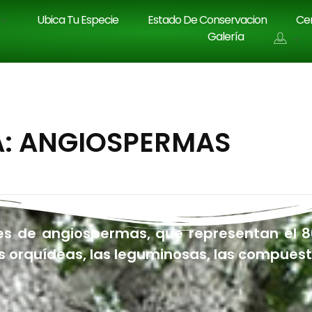
Ubica Tu Especie
Estado De Conservacion
Cen
Galería
A: ANGIOSPERMAS
 de angiospermas, que representan el 80%
 orquídeas, las leguminosas, las compuesta