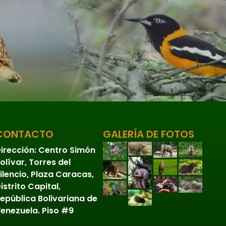
CONTACTO
GALERÍA DE FOTOS
irección:
Centro Simón
olívar, Torres del
ilencio, Plaza Caracas,
istrito Capital,
epública Bolivariana de
enezuela. Piso #9