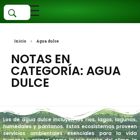
Inicio
Categorías
Inicio
Agua dulce
NOTAS EN
Fauna
Ubica Tu Especie
CATEGORÍA: AGUA
Flora
Vertebrados
Estado De Conservacion
DULCE
Aves
Invertebrados
Ecosistemas
Vascular
Centro De Conservación EX SITU
Anfibios
Sin Articulaciones
Angiospermas
No vascular
Acuáticos
Colecciones Biológicas
Mamíferos
Con articulaciones
Helechos
Algas
Agua dulce
Terrestres
–
Los de agua dulce incluyen los ríos, lagos, lagunas,
Peces
Galería
Gimnospermas
Briofitas
Estuarios
Dunas
humedales y pantanos. Estos ecosistemas proveen
servicios ambientales esenciales para la vida
Reptiles
Hongos
Marinos
Herbazales