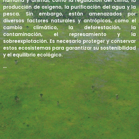
humana y animal, como la regulación del clima, la
producción de oxígeno, la purificación del agua y la
Líquenes
Manglares
Contacto
Matorrales
pesca. Sin embargo, están amenazados por
diversos factores naturales y antrópicos, como el
Páramos
Iniciar sesión
cambio climático, la deforestación, la
Sabanas
contaminación, el represamiento y la
Registro
sobreexplotación. Es necesario proteger y conservar
Selvas y Bosques
estos ecosistemas para garantizar su sostenibilidad
y el equilibrio ecológico.
Tepuyes
…