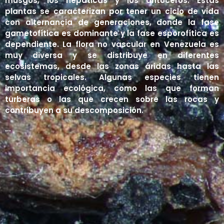
musgos, los hepáticas y los antoceros. Estas
plantas se caracterizan por tener un ciclo de vida
Líquenes
Manglares
Contacto
Matorrales
con alternancia de generaciones, donde la fase
gametofítica es dominante y la fase esporofítica es
Páramos
Iniciar sesión
dependiente. La flora no vascular en Venezuela es
Sabanas
muy diversa y se distribuye en diferentes
Registro
ecosistemas, desde las zonas áridas hasta las
Selvas y Bosques
selvas tropicales. Algunas especies tienen
importancia ecológica, como las que forman
Tepuyes
turberas o las que crecen sobre las rocas y
contribuyen a su descomposición.
…