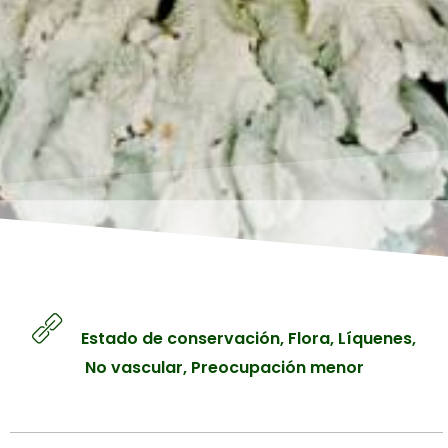
Líquenes
Manglares
Contacto
Matorrales
Páramos
Iniciar sesión
Sabanas
Registro
Selvas y Bosques
Tepuyes
Estado de conservación
,
Flora
,
Líquenes
,
No vascular
,
Preocupación menor