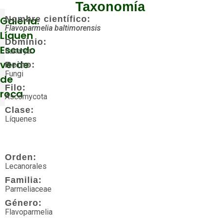
Taxonomía
Galería:
Nombre científico:
Flavoparmelia baltimorensis
Líquen
Dominio:
Escudo
Eukarya
verde
Reino:
Fungi
de
Filo:
roca
Ascomycota
Clase:
Líquenes
Más
visitados
Orden:
Acuáticos
Lecanorales
Familia:
Agua
Parmeliaceae
dulce
Género:
Flavoparmelia
Algas