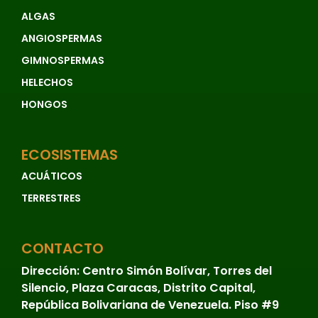
Peces
ALGAS
Preocupación
ANGIOSPERMAS
menor
GIMNOSPERMAS
Reptiles
HELECHOS
Sabanas
HONGOS
Selvas
y
ECOSISTEMAS
Bosques
ACUÁTICOS
Sin
TERRESTRES
Articulaciones
Sin
CONTACTO
categoría
Dirección:
Centro Simón Bolívar, Torres del
Tepuyes
Silencio, Plaza Caracas, Distrito Capital,
República Bolivariana de Venezuela. Piso #9
Terrestres