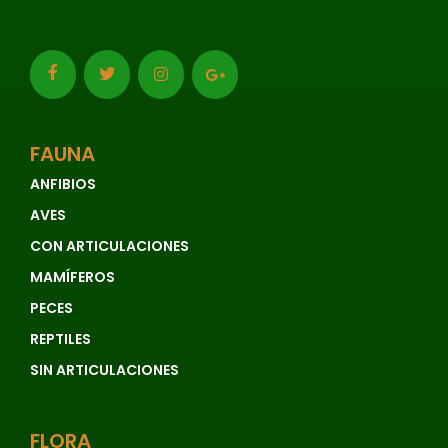
Líquenes
Mamíferos
Manglares
Marinos
FAUNA
Matorrales
ANFIBIOS
AVES
No
aplicable
CON ARTICULACIONES
MAMÍFEROS
No
evaluado
PECES
REPTILES
No
SIN ARTICULACIONES
vascular
Páramos
FLORA