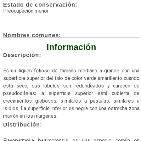
Estado de conservación:
Amenazada
Preocupación menor
Anfibios
Nombres comunes:
Angiospermas
Información
Aves
Descripción:
Briofitas
Es un liquen folioso de tamaño mediano a grande con una
Casi
superficie superior del talo de color verde amarillento cuando
amenazado
está seco; sus lóbulos son redondeados y carecen de
pseudocifelas; la superficie superior está cubierta de
Con
crecimientos globosos, similares a pústulas, similares a
articulaciones
isidios. La superficie inferior es negra con una estrecha zona
Datos
marrón en los márgenes.
insuficientes
Distribución:
Dunas
Flavoparmelia baltimorensis es una especie común en