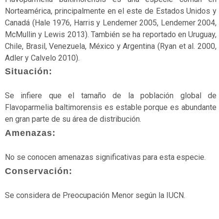
En
Norteamérica, principalmente en el este de Estados Unidos y
peligro
Canadá (Hale 1976, Harris y Lendemer 2005, Lendemer 2004,
McMullin y Lewis 2013). También se ha reportado en Uruguay,
En
Chile, Brasil, Venezuela, México y Argentina (Ryan et al. 2000,
peligro
Adler y Calvelo 2010).
crítico
Situación:
Estado
de
Se infiere que el tamaño de la población global de
conservación
Flavoparmelia baltimorensis es estable porque es abundante
en gran parte de su área de distribución.
Extinto
Amenazas:
Extinto
No se conocen amenazas significativas para esta especie.
a
nivel
Conservación:
regional
Se considera de Preocupación Menor según la IUCN.
Extinto
en