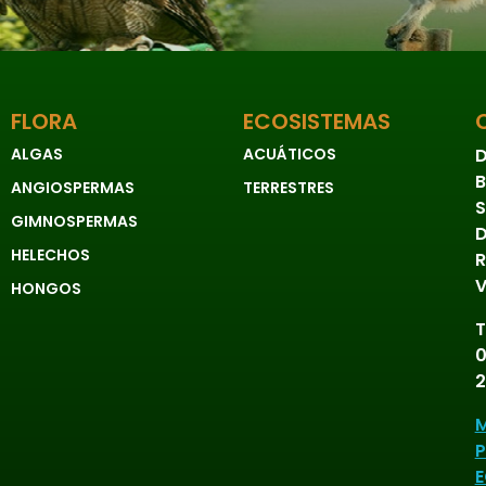
FLORA
ECOSISTEMAS
ALGAS
ACUÁTICOS
D
B
ANGIOSPERMAS
TERRESTRES
S
GIMNOSPERMAS
D
HELECHOS
R
V
HONGOS
T
0
2
M
P
E