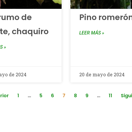
rumo de
Pino romeró
e, chaquiro
LEER MÁS »
S »
ayo de 2024
20 de mayo de 2024
rior
1
…
5
6
7
8
9
…
11
Sigu