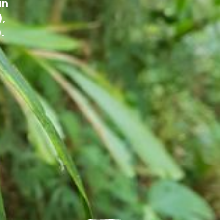
un
),
.