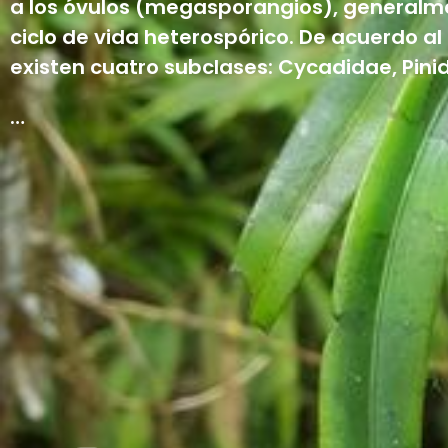
a los óvulos (megasporangios), generalme
ciclo de vida heterospórico. De acuerdo al
existen cuatro subclases: Cycadidae, Pinid
…