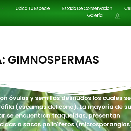
Ubica Tu Especie
Estado De Conservacion
Cen
Galería
A: GIMNOSPERMAS
 óvulos y semillas desnudos los cuales se
rófila (escamas del cono). La mayoría de s
ar se encuentran traqueidas, presentan
ducidas a sacos poliníferos (microsporangios