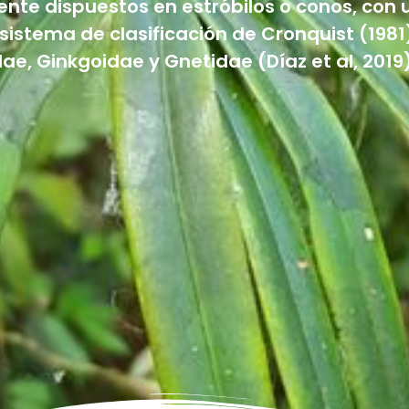
nte dispuestos en estróbilos o conos, con 
 sistema de clasificación de Cronquist (1981
ae, Ginkgoidae y Gnetidae (Díaz et al, 2019)