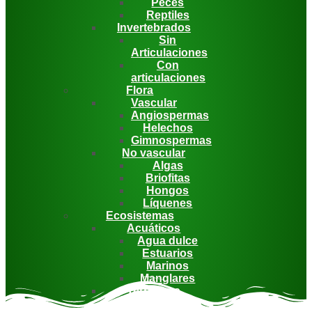
Peces
Reptiles
Invertebrados
Sin
Articulaciones
Con
articulaciones
Flora
Vascular
Angiospermas
Helechos
Gimnospermas
No vascular
Algas
Briofitas
Hongos
Líquenes
Ecosistemas
Acuáticos
Agua dulce
Estuarios
Marinos
Manglares
Terrestres
Dunas