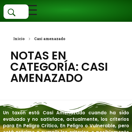
Inicio
Categorías
Inicio
Casi amenazado
NOTAS EN
Fauna
Ubica Tu Especie
CATEGORÍA: CASI
Flora
Vertebrados
Estado De Conservacion
AMENAZADO
Aves
Invertebrados
Ecosistemas
Vascular
Centro De Conservación EX SITU
Anfibios
Sin Articulaciones
Angiospermas
No vascular
Acuáticos
Colecciones Biológicas
Mamíferos
Con articulaciones
Helechos
Algas
Agua dulce
Terrestres
–
Un taxón está Casi Amenazado cuando ha sido
Peces
Galería
Gimnospermas
Briofitas
Estuarios
Dunas
evaluado y no satisface, actualmente, los criterios
para En Peligro Crítico, En Peligro o Vulnerable, pero
Reptiles
Hongos
Marinos
Herbazales