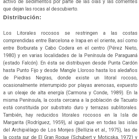
activo de sedimentos por parte de las olas y las corrientes
en
que dejan las rocas al descubierto.
estado
Distribución:
silvestre
Fauna
Los Litorales rocosos se restringen a las costas
comprendidas entre Barcelona e Irapa en el oriente, así como
Flora
entre Borburata y Cabo Codera en el centro (Pérez Nieto,
Gimnospermas
1980) y en varias localidades de la Península de Paraguaná
(estado Falcón). En ésta se distribuyen desde Punta Cardón
Helechos
hasta Punto Fijo y desde Mangle Lloroso hasta los aledaños
de Piedras Negras, donde existe un litoral rocoso,
Herbazales
ocasionalmente interrumpido por playas arenosas, expuesto
Hongos
a un oleaje de alta energía (Carmona y Conde, 1989). En la
misma Península, la costa cercana a la población de Tacuato
Invertebrados
está constituida por substrato duro y terrazas sublitorales.
También, hay reducidos litorales rocosos en la Isla de
Líquenes
Margarita (Rodríguez, 1959), al igual que en todas las islas
Mamíferos
del Archipiélago de Los Monjes (Bellizia et al., 1975), las de
la costa sur de El Gran Roque (Schubert y Moticska, 1972) y