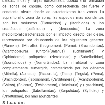
bandas, líneas y franjas horizontales, debido a la formación
Reptiles
de zonas de choque, como consecuencia del fuerte y
constante oleaje, donde se caracterizaron tres zonas. La
Sabanas
supralitoral o zona de spray, las especies más abundantes
Selvas
son los moluscos (Planáxidos) y (litorínidos), y los
y
crustáceos (balánidos) y (decápodos). La zona
Bosques
mediolitoral,caracterizada por el impacto directo del oleaje,
representada por abundancia de los siguientes géneros:
Sin
(Planaxis), (Mitrella), (Isognomon), (Perna), (Brachidontes),
Articulaciones
(Acanthopleura), (Chiton),(Balanus), (Echinimetra) y
(Ophioderma), poliquetos (Nereididae) y (Sabellariidae),
Sin
(Sipuncúlidos) y (Nemertínidos). La infralitoral o zona
categoría
completamente sumergida, caracterizada por los géneros
Tepuyes
(Mitrella), (Acmaea), (Fissurella), (Thais), (Tegula), (Perna),
(Brachidontes), (Isognomon), (Carditameras), (Acanthopleura),
Terrestres
(Chiton), (Balanus), (Echinometra), (Holothuria) y (Lytechinus),
los poliquetos (Sabellariidae), (Serpulidae), (Syllidae) y
Vascular
(Cirratulidae), los más abundantes.
Vertebrados
Situación: