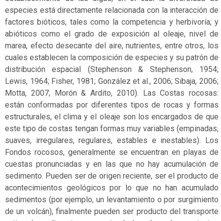
peligro
especies está directamente relacionada con la interacción de
crítico
factores bióticos, tales como la competencia y herbivoría; y
abióticos como el grado de exposición al oleaje, nivel de
Estado
marea, efecto desecante del aire, nutrientes, entre otros, los
de
cuales establecen la composición de especies y su patrón de
conservación
distribución espacial (Stephenson & Stephenson, 1954;
Lewis, 1964; Fisher, 1981; González et al., 2006; Sibaja, 2006;
Extinto
Motta, 2007; Morón & Ardito, 2010). Las Costas rocosas:
Extinto
están conformadas por diferentes tipos de rocas y formas
a
estructurales, el clima y el oleaje son los encargados de que
nivel
este tipo de costas tengan formas muy variables (empinadas,
regional
suaves, irregulares, regulares, estables e inestables). Los
Fondos rocosos, generalmente se encuentran en playas de
Extinto
cuestas pronunciadas y en las que no hay acumulación de
en
sedimento. Pueden ser de origen reciente, ser el producto de
estado
acontecimientos geológicos por lo que no han acumulado
silvestre
sedimentos (por ejemplo, un levantamiento o por surgimiento
de un volcán), finalmente pueden ser producto del transporte
Extinto