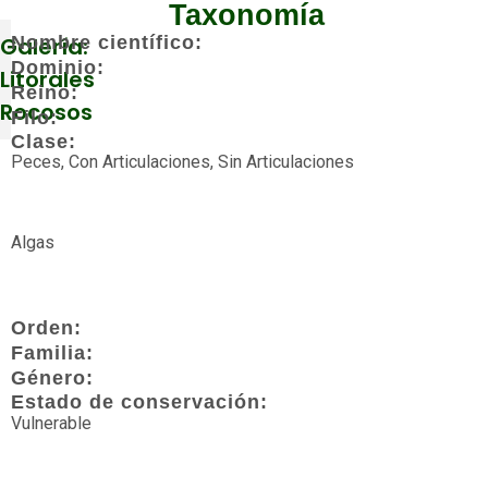
Taxonomía
Galería:
Nombre científico:
Dominio:
Litorales
Reino:
Rocosos
Filo:
Clase:
Peces, Con Articulaciones, Sin Articulaciones
Más
visitados
Algas
Acuáticos
Agua
Orden:
dulce
Familia:
Género:
Algas
Estado de conservación:
Vulnerable
Amenazada
Anfibios