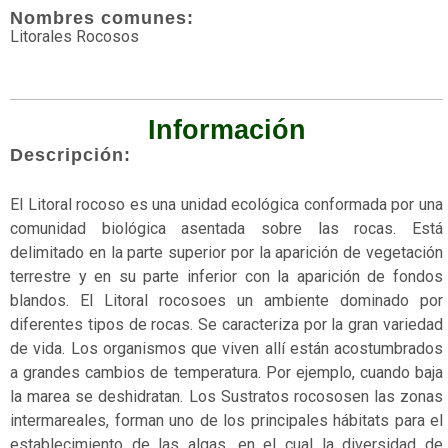
Nombres comunes:
Angiospermas
Litorales Rocosos
Aves
Briofitas
Información
Casi
Descripción:
amenazado
El Litoral rocoso es una unidad ecológica conformada por una
Con
comunidad biológica asentada sobre las rocas. Está
articulaciones
delimitado en la parte superior por la aparición de vegetación
Datos
terrestre y en su parte inferior con la aparición de fondos
insuficientes
blandos. El Litoral rocosoes un ambiente dominado por
diferentes tipos de rocas. Se caracteriza por la gran variedad
Dunas
de vida. Los organismos que viven allí están acostumbrados
a grandes cambios de temperatura. Por ejemplo, cuando baja
En
la marea se deshidratan. Los Sustratos rocososen las zonas
peligro
intermareales, forman uno de los principales hábitats para el
En
establecimiento de las algas, en el cual la diversidad de