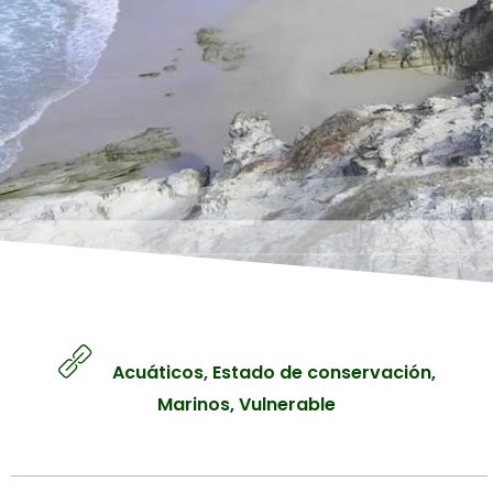
Líquenes
Manglares
Contacto
Matorrales
Páramos
Iniciar sesión
Sabanas
Registro
Selvas y Bosques
Tepuyes
Acuáticos
,
Estado de conservación
,
Marinos
,
Vulnerable