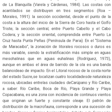
Manglares
de La Blanquilla (Varela y Cárdenas, 1984). Las costas con
acantilados se distribuyen en tres segmentos (Roa –
Marinos
Morales, 1991): la sección occidental, desde el punto de la
Matorrales
costa a la altura del inicio de la Sierra de Coro hasta el Golfo
Triste; la sección central, entre Puerto Cabello y el Cabo
No
Codera; y la sección oriental, comprendida entre Puerto La
aplicable
Cruz hasta Punta Peñas (Península de Paria). En el “Sistema
de Maracaibo”, la zonación de litorales rocosos o duros es
No
más variable, siendo la estratificación más simple en aguas
evaluado
mesohalinas que en aguas euhalinas (Rodríguez, 1973),
No
aunque en ambas el área de barrido de la ola es una banda
vascular
balanoideao de impacto. En el Litoral rocoso de la costa norte
del estado Sucre,se localizan cuatro localidadesde naturaleza
Páramos
rocosa, ubicadas entrelas ciudades deCarúpano y Río Caribe,
a saber: Río Caribe, Boca de Río, Playa Grande y Playa
Peces
Copacabana, es una zona con incidencia de continuos vientos
Preocupación
que originan un fuerte y constante oleaje. El patrón de
menor
distribución de la macrofauna, corresponde a una sucesión de