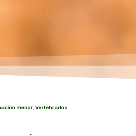
pación menor
,
Vertebrados