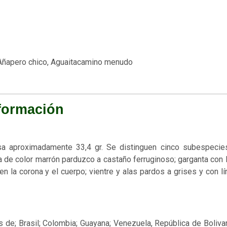
Añapero chico, Aguaitacamino menudo
formación
sa aproximadamente 33,4 gr.​ Se distinguen cinco subespecie
 va de color marrón parduzco a castaño ferruginoso; garganta con 
n la corona y el cuerpo; vientre y alas pardos a grises y con l
es de; Brasil; Colombia; Guayana; Venezuela, República de Boliva