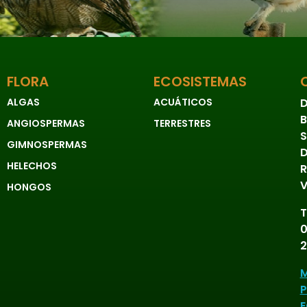
FLORA
ECOSISTEMAS
ALGAS
ACUÁTICOS
D
B
ANGIOSPERMAS
TERRESTRES
S
GIMNOSPERMAS
D
HELECHOS
R
V
HONGOS
T
0
2
M
P
E