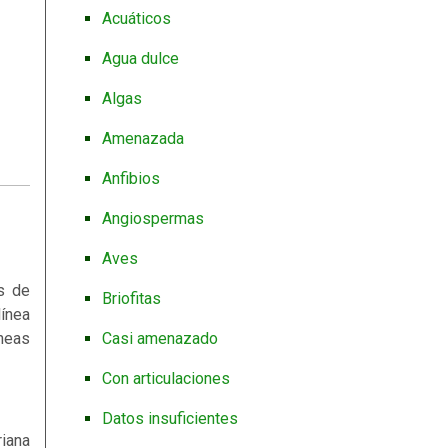
Acuáticos
Agua dulce
Algas
Amenazada
Anfibios
Angiospermas
Aves
s de
Briofitas
línea
íneas
Casi amenazado
Con articulaciones
Datos insuficientes
riana