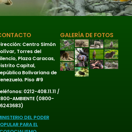
Páramos
Peces
CONTACTO
GALERÍA DE FOTOS
Preocupación menor
irección:
Centro Simón
Reptiles
olívar, Torres del
Sabanas
ilencio, Plaza Caracas,
istrito Capital,
Selvas y Bosques
epública Bolivariana de
enezuela. Piso #9
Sin Articulaciones
eléfonos:
0212-408.11.11 /
Sin categoría
800-AMBIENTE (0800-
Tepuyes
6243683)
Terrestres
INISTERIO DEL PODER
OPULAR PARA EL
Vascular
COSOCIALISMO