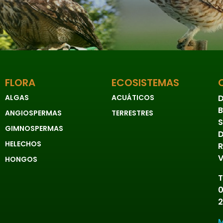
FLORA
ECOSISTEMAS
ALGAS
ACUÁTICOS
D
B
ANGIOSPERMAS
TERRESTRES
S
GIMNOSPERMAS
D
HELECHOS
R
V
HONGOS
T
0
2
M