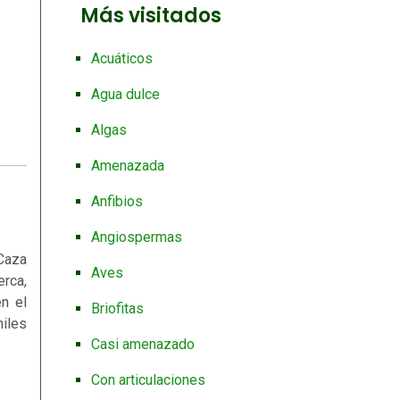
Más visitados
Acuáticos
Agua dulce
Algas
Amenazada
Anfibios
Angiospermas
 Caza
Aves
erca,
n el
Briofitas
niles
Casi amenazado
Con articulaciones