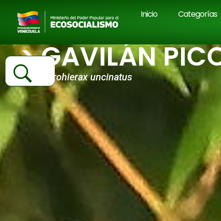
Inicio
Categorías
> GAVILÁN PI
Chondrohierax uncinatus