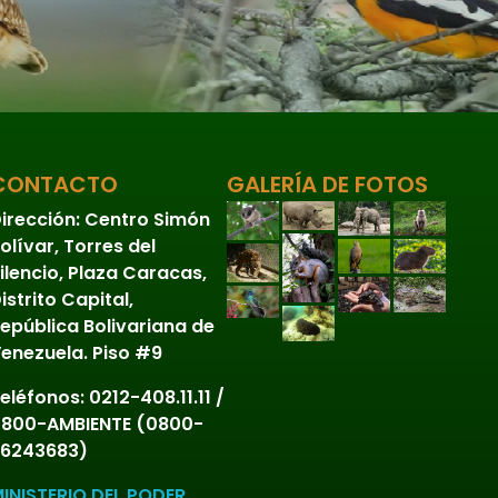
No evaluado
No vascular
Páramos
Peces
CONTACTO
GALERÍA DE FOTOS
Preocupación menor
irección:
Centro Simón
Reptiles
olívar, Torres del
Sabanas
ilencio, Plaza Caracas,
istrito Capital,
Selvas y Bosques
epública Bolivariana de
enezuela. Piso #9
Sin Articulaciones
eléfonos:
0212-408.11.11 /
Sin categoría
800-AMBIENTE (0800-
Tepuyes
6243683)
Terrestres
INISTERIO DEL PODER