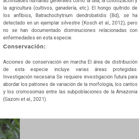
actividades humanas generales como la tala, la colonización y
la agricultura (cultivos, ganadería, etc.). El hongo quítrido de
Mamíferos
los anfibios, Batrachochytrium dendrobatidis (Bd), se ha
Manglares
detectado en un ejemplar silvestre (Kosch et al., 2012), pero
no se han documentado disminuciones relacionadas con
Marinos
enfermedades en esta especie.
Matorrales
Conservación:
No
Acciones de conservación en marcha El área de distribución
aplicable
de esta especie incluye varias áreas protegidas.
Investigación necesaria Se requiere investigación futura para
No
abordar los patrones de variación de la morfología, los cantos
evaluado
y los cromosomas entre las subpoblaciones de la Amazonia
No
(Gazoni et al., 2021).
vascular
Páramos
Peces