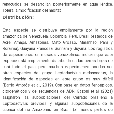
peligro
renacuajos se desarrollan posteriormente en agua léntica.
Tolera la modificación del hábitat.
En
Distribución:
peligro
crítico
Esta especie se distribuye ampliamente por la región
Estado
amazónica de Venezuela, Colombia, Perú, Brasil (estados de
de
Acre, Amapá, Amazonas, Mato Grosso, Maranhão, Pará y
conservación
Roraima), Guayana Francesa, Surinam y Guyana. Los registros
de especímenes en museos venezolanos indican que esta
Extinto
especie está ampliamente distribuida en las tierras bajas de
casi todo el país, pero muchos especímenes podrían ser
Extinto
otras especies del grupo Leptodactylus melanonotus; la
a
identificación de especies en este grupo es muy difícil
nivel
(Barrio-Amorós et al., 2019). Con base en datos fenotípicos,
regional
citogenéticos y de secuencias de ADN, Gazoni et al. (2021)
Extinto
asignaron las subpoblaciones del Cerrado brasileño a
en
Leptodactylus brevipes, y algunas subpoblaciones de la
estado
cuenca del río Amazonas en Brasil (al menos partes de