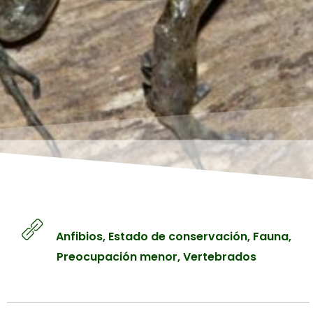
Líquenes
Manglares
Contacto
Matorrales
Páramos
Iniciar sesión
Sabanas
Registro
Selvas y Bosques
Tepuyes
Anfibios
,
Estado de conservación
,
Fauna
,
Preocupación menor
,
Vertebrados