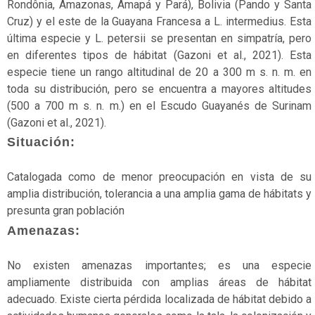
silvestre
Rondônia, Amazonas, Amapá y Pará), Bolivia (Pando y Santa
Cruz) y el este de la Guayana Francesa a L. intermedius. Esta
Extinto
última especie y L. petersii se presentan en simpatría, pero
en
en diferentes tipos de hábitat (Gazoni et al., 2021). Esta
estado
especie tiene un rango altitudinal de 20 a 300 m s. n. m. en
silvestre
toda su distribución, pero se encuentra a mayores altitudes
(500 a 700 m s. n. m.) en el Escudo Guayanés de Surinam
Fauna
(Gazoni et al., 2021).
Flora
Situación:
Gimnospermas
Catalogada como de menor preocupación en vista de su
amplia distribución, tolerancia a una amplia gama de hábitats y
Helechos
presunta gran población
Herbazales
Amenazas:
Hongos
No existen amenazas importantes; es una especie
Invertebrados
ampliamente distribuida con amplias áreas de hábitat
adecuado. Existe cierta pérdida localizada de hábitat debido a
Líquenes