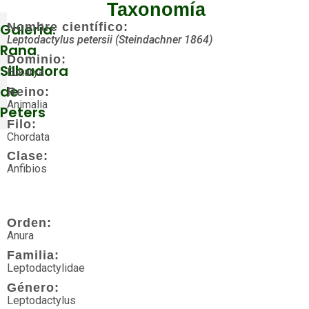
Taxonomía
Galería:
Nombre científico:
Leptodactylus petersii (Steindachner 1864)
Rana
Dominio:
Silbadora
Eukarya
de
Reino:
Animalia
Peters
Filo:
Chordata
Clase:
Más
Anfibios
visitados
Acuáticos
Orden:
Anura
Agua
Familia:
dulce
Leptodactylidae
Algas
Género:
Leptodactylus