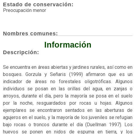
Amenazada
Estado de conservación:
Preocupación menor
Anfibios
Angiospermas
Nombres comunes:
Aves
Información
Briofitas
Descripción:
Casi
Se encuentra en áreas abiertas y jardines rurales, así como en
amenazado
bosques. Gorzula y Señaris (1999) afirmaron que es un
Con
indicador de áreas no forestales oligotróficas. Algunos
articulaciones
individuos se posan en las orillas del agua, en zanjas o
arroyos, durante el día, pero la mayoría se posa en el suelo
Datos
por la noche, resguardados por rocas u hojas. Algunos
insuficientes
ejemplares se encontraron sentados en las aberturas de
agujeros en el suelo, y la mayoría de los juveniles se refugian
Dunas
bajo rocas o troncos durante el día (Duellman 1997). Los
En
huevos se ponen en nidos de espuma en tierra, y los