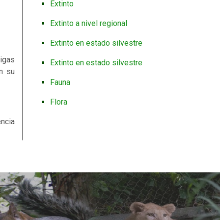
Extinto
Extinto a nivel regional
Extinto en estado silvestre
migas
Extinto en estado silvestre
n su
Fauna
Flora
Gimnospermas
encia
Helechos
Herbazales
Hongos
Invertebrados
Líquenes