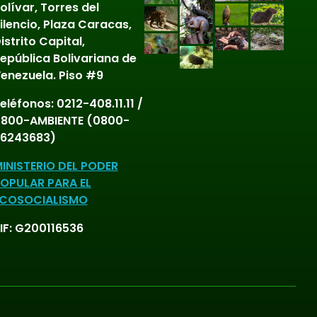
olívar, Torres del
Sabanas
ilencio, Plaza Caracas,
istrito Capital,
Selvas y Bosques
epública Bolivariana de
enezuela. Piso #9
Sin Articulaciones
eléfonos:
0212-408.11.11 /
Sin categoría
800-AMBIENTE (0800-
Tepuyes
6243683)
Terrestres
INISTERIO DEL PODER
OPULAR PARA EL
Vascular
COSOCIALISMO
Vertebrados
IF: G200116536
Vulnerable