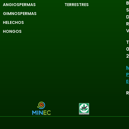
B
ANGIOSPERMAS
TERRESTRES
S
GIMNOSPERMAS
D
HELECHOS
R
V
HONGOS
T
0
2
M
P
E
R