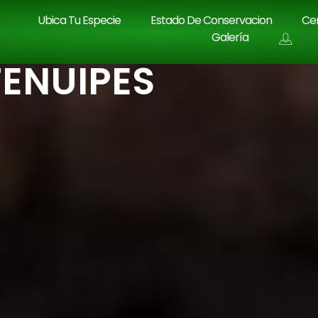
Ubica Tu Especie
Estado De Conservacion
Cen
Galería
ENUIPES