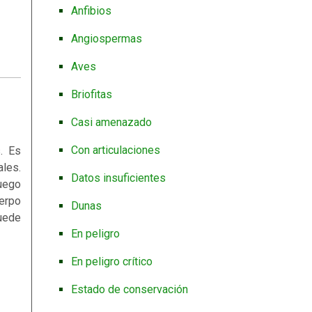
Anfibios
Angiospermas
Aves
Briofitas
Casi amenazado
Con articulaciones
. Es
ales.
Datos insuficientes
uego
uerpo
Dunas
Puede
En peligro
En peligro crítico
Estado de conservación