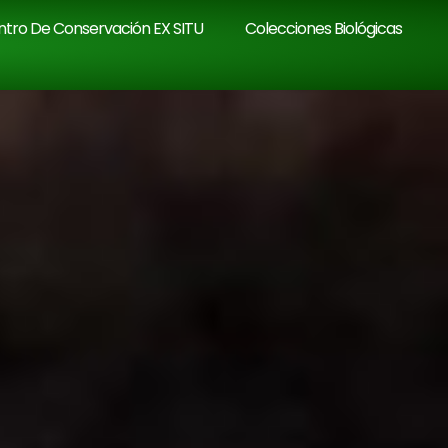
tro De Conservación EX SITU
Colecciones Biológicas