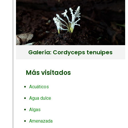
Galería: Cordyceps tenuipes
Más visitados
Acuáticos
Agua dulce
Algas
Amenazada