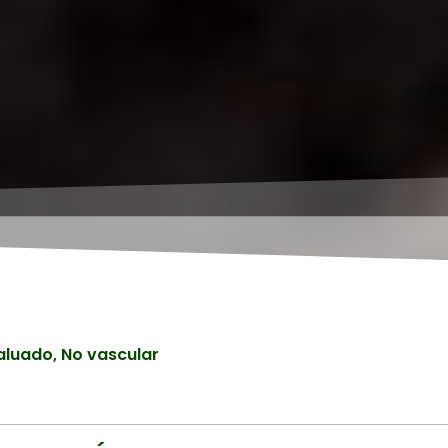
aluado
,
No vascular