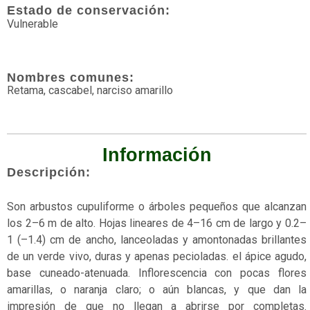
Estado de conservación:
Aves
Vulnerable
Briofitas
Nombres comunes:
Casi
Retama, cascabel, narciso amarillo
amenazado
Con
articulaciones
Información
Datos
Descripción:
insuficientes
Son arbustos cupuliforme o árboles pequeños que alcanzan
Dunas
los 2–6 m de alto. Hojas lineares de 4–16 cm de largo y 0.2–
En
1 (–1.4) cm de ancho, lanceoladas y amontonadas brillantes
peligro
de un verde vivo, duras y apenas pecioladas. el ápice agudo,
base cuneado-atenuada. Inflorescencia con pocas flores
En
amarillas, o naranja claro; o aún blancas, y que dan la
peligro
impresión de que no llegan a abrirse por completas.