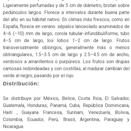
crítico
Ligeramente perfumadas y de 5 cm de diámetro, brotan sobre
pedúnculos largos. Florece a intervalos durante buena parte
Estado
del año en su hábitat nativo. En climas más frescos, como en
de
España, florece en verano. sépalos lanceolado acuminados de
conservación
4–6 (–10) mm de largo; corola tubular-infundibuliforme, tubo
Extinto
4–5 cm de largo, los lobos 1–2 cm de largo. Frutos
transversalmente oblongos, generalmente más o menos
Extinto
obtriangulares, 1.5–3.5 cm de largo y 2.5–4.5 cm de ancho,
a
verdosos a amarillentos o purpúreos. Los frutos son drupas
nivel
carnosas redondeadas y con costillas; al madurar cambian del
regional
verde al negro, pasando por el rojo.
Distribución:
Extinto
en
Se distribuye por México, Belice, Costa Rica, El Salvador,
estado
Guatemala, Honduras, Panamá, Cuba, República Dominicana,
silvestre
Haití , Guayana Francesa, Surinam, Venezuela, Bolivia,
Extinto
Colombia, Ecuador, Perú, Brasil, Argentina, Paraguay y
en
Nicaragua.