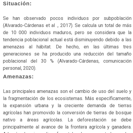
estado
Situación:
silvestre
Se han observado pocos individuos por subpoblación
Fauna
(Alvarado-Cárdenas et al ., 2017). Se calcula un total de más
Flora
de 10 000 individuos maduros, pero se considera que la
tendencia poblacional actual está disminuyendo debido a las
Gimnospermas
amenazas al hábitat. De hecho, en las últimas tres
generaciones se ha producido una reducción del tamaño
Helechos
poblacional del 30 % (Alvarado-Cárdenas, comunicación
Herbazales
personal, 2020).
Amenazas:
Hongos
Invertebrados
Las principales amenazas son el cambio de uso del suelo y
la fragmentación de los ecosistemas. Más específicamente,
Líquenes
la expansión urbana y la creciente demanda de tierras
agrícolas han promovido la conversión de tierras de bosque
Mamíferos
nativo a áreas agrícolas. La deforestación se debe
Manglares
principalmente al avance de la frontera agrícola y ganadera.