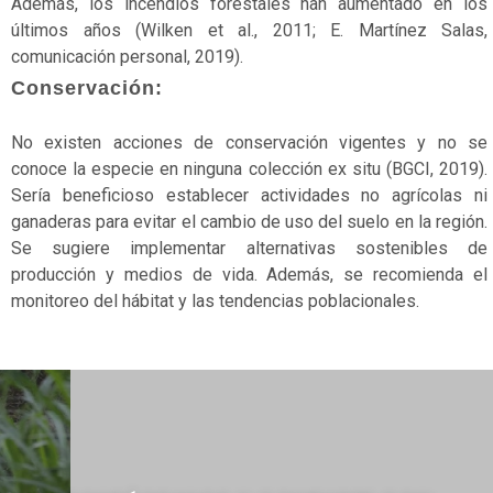
Además, los incendios forestales han aumentado en los
Marinos
últimos años (Wilken et al., 2011; E. Martínez Salas,
comunicación personal, 2019).
Matorrales
Conservación:
No
aplicable
No existen acciones de conservación vigentes y no se
conoce la especie en ninguna colección ex situ (BGCI, 2019).
No
Sería beneficioso establecer actividades no agrícolas ni
evaluado
ganaderas para evitar el cambio de uso del suelo en la región.
Se sugiere implementar alternativas sostenibles de
No
producción y medios de vida. Además, se recomienda el
vascular
monitoreo del hábitat y las tendencias poblacionales.
Páramos
Peces
Preocupación
menor
Reptiles