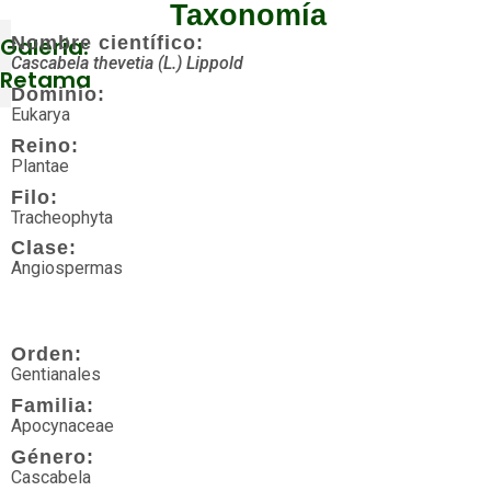
Taxonomía
Galería:
Nombre científico:
Cascabela thevetia (L.) Lippold
Retama
Dominio:
Eukarya
Reino:
Más
Plantae
visitados
Filo:
Tracheophyta
Acuáticos
Clase:
Angiospermas
Agua
dulce
Algas
Orden:
Gentianales
Amenazada
Familia:
Apocynaceae
Anfibios
Género:
Cascabela
Angiospermas