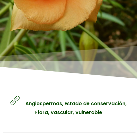
Líquenes
Manglares
Contacto
Matorrales
Páramos
Iniciar sesión
Sabanas
Registro
Selvas y Bosques
Tepuyes
Angiospermas
,
Estado de conservación
,
Flora
,
Vascular
,
Vulnerable