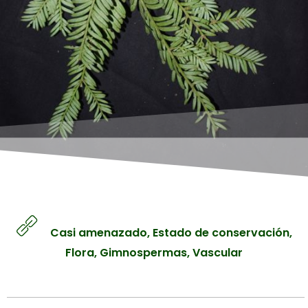
Líquenes
Manglares
Contacto
Matorrales
Páramos
Iniciar sesión
Sabanas
Registro
Selvas y Bosques
Tepuyes
Casi amenazado
,
Estado de conservación
,
Flora
,
Gimnospermas
,
Vascular