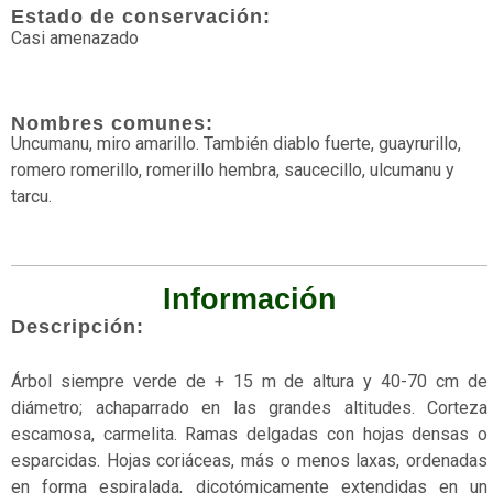
Estado de conservación:
Aves
Casi amenazado
Briofitas
Nombres comunes:
Casi
Uncumanu, miro amarillo. También diablo fuerte, guayrurillo,
amenazado
romero romerillo, romerillo hembra, saucecillo, ulcumanu y
Con
tarcu.
articulaciones
Datos
insuficientes
Información
Descripción:
Dunas
En
Árbol siempre verde de + 15 m de altura y 40-70 cm de
peligro
diámetro; achaparrado en las grandes altitudes. Corteza
escamosa, carmelita. Ramas delgadas con hojas densas o
En
esparcidas. Hojas coriáceas, más o menos laxas, ordenadas
peligro
en forma espiralada, dicotómicamente extendidas en un