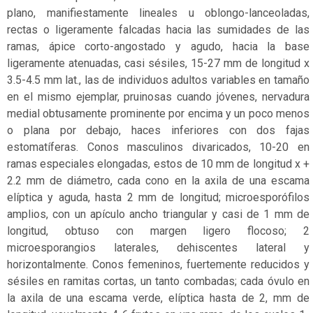
crítico
plano, manifiestamente lineales u oblongo-lanceoladas,
rectas o ligeramente falcadas hacia las sumidades de las
Estado
ramas, ápice corto-angostado y agudo, hacia la base
de
ligeramente atenuadas, casi sésiles, 15-27 mm de longitud x
conservación
3.5-4.5 mm lat., las de individuos adultos variables en tamaño
Extinto
en el mismo ejemplar, pruinosas cuando jóvenes, nervadura
medial obtusamente prominente por encima y un poco menos
Extinto
o plana por debajo, haces inferiores con dos fajas
a
estomatíferas. Conos masculinos divaricados, 10-20 en
nivel
ramas especiales elongadas, estos de 10 mm de longitud x +
regional
2.2 mm de diámetro, cada cono en la axila de una escama
elíptica y aguda, hasta 2 mm de longitud; microesporófilos
Extinto
amplios, con un apículo ancho triangular y casi de 1 mm de
en
longitud, obtuso con margen ligero flocoso; 2
estado
microesporangios laterales, dehiscentes lateral y
silvestre
horizontalmente. Conos femeninos, fuertemente reducidos y
Extinto
sésiles en ramitas cortas, un tanto combadas; cada óvulo en
en
la axila de una escama verde, elíptica hasta de 2, mm de