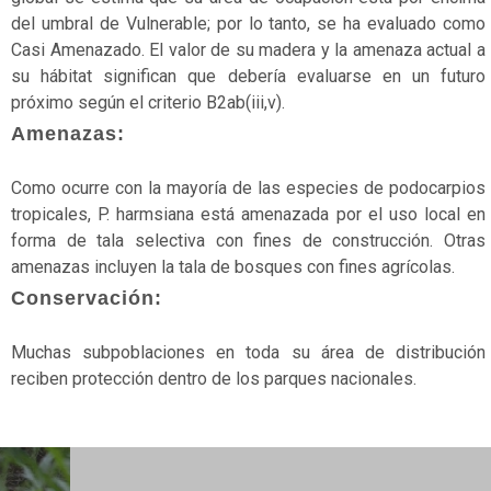
Marinos
del umbral de Vulnerable; por lo tanto, se ha evaluado como
Casi Amenazado. El valor de su madera y la amenaza actual a
Matorrales
su hábitat significan que debería evaluarse en un futuro
próximo según el criterio B2ab(iii,v).
No
Amenazas:
aplicable
No
Como ocurre con la mayoría de las especies de podocarpios
evaluado
tropicales, P. harmsiana está amenazada por el uso local en
forma de tala selectiva con fines de construcción. Otras
No
amenazas incluyen la tala de bosques con fines agrícolas.
vascular
Conservación:
Páramos
Muchas subpoblaciones en toda su área de distribución
Peces
reciben protección dentro de los parques nacionales.
Preocupación
menor
Reptiles