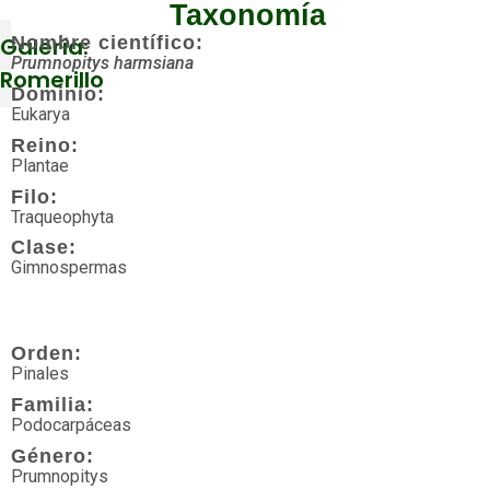
Taxonomía
Galería:
Nombre científico:
Prumnopitys harmsiana
Romerillo
Dominio:
Eukarya
Reino:
Más
Plantae
visitados
Filo:
Traqueophyta
Acuáticos
Clase:
Gimnospermas
Agua
dulce
Algas
Orden:
Pinales
Amenazada
Familia:
Podocarpáceas
Anfibios
Género:
Prumnopitys
Angiospermas