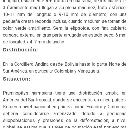
estado
longitud, usualmente 4-6 frutos en una rama, de los cuales 1-
silvestre
3 (raramente más) llegan a su plena madurez; fruto esférico,
10-11 mm de longitud x 9-10 mm de diámetro, con una
Fauna
pequeña cresta redonda inclusa, cuando maduran se tornan de
color verde-amarillento. Semilla elipsoide, con fina cubierta
Flora
carnosa externa, en gran parte arrugada en estado seco, 6 mm
Gimnospermas
de longitud x 4-7 mm de ancho.
Distribución:
Helechos
En la Cordillera Andina desde Bolivia hasta la parte Norte de
Herbazales
Sur América, en particular Colombia y Venezuela.
Hongos
Situación:
Invertebrados
Prumnopitys harmsiana tiene una distribución amplia en
Líquenes
América del Sur tropical, donde se encuentra en cinco países.
Si bien a nivel nacional en países como Ecuador y Colombia
Mamíferos
debería considerarse amenazado debido a pequeñas
subpoblaciones y presiones de la deforestación, a nivel
Manglares
global se estima que su área de ocupación está por encima